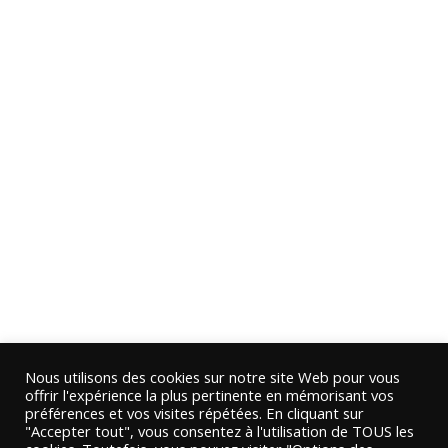
Nous utilisons des cookies sur notre site Web pour vous
offrir l'expérience la plus pertinente en mémorisant vos
préférences et vos visites répétées. En cliquant sur
"Accepter tout", vous consentez à l'utilisation de TOUS les