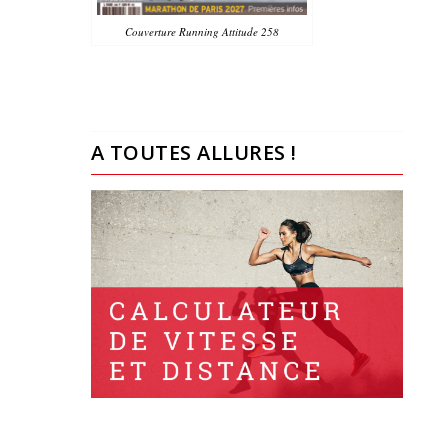
Couverture Running Attitude 258
A TOUTES ALLURES !