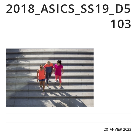
2018_ASICS_SS19_D
10
/
20 JANVIER 202