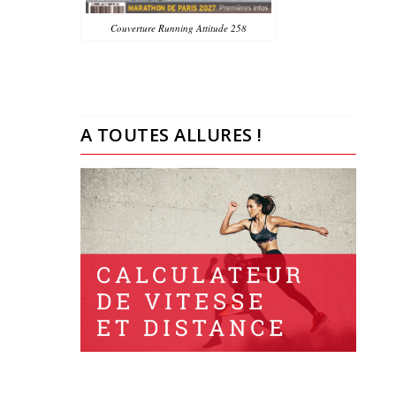
Couverture Running Attitude 258
A TOUTES ALLURES !