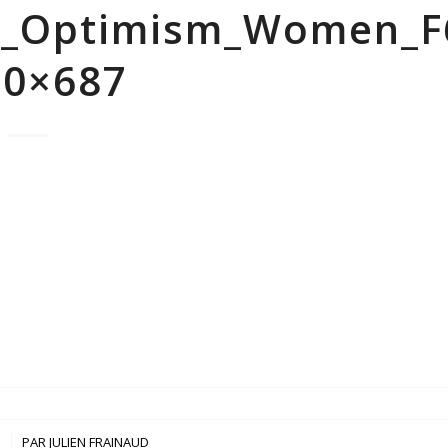
5_Optimism_Women_F
30×687
3
PAR
JULIEN FRAINAUD