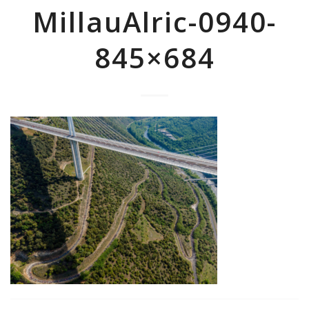
MillauAlric-0940-
845×684