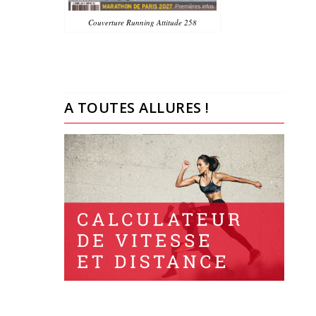
Couverture Running Attitude 258
A TOUTES ALLURES !