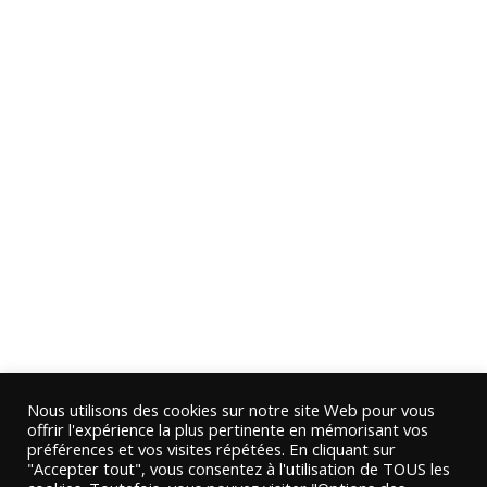
Nous utilisons des cookies sur notre site Web pour vous
offrir l'expérience la plus pertinente en mémorisant vos
préférences et vos visites répétées. En cliquant sur
"Accepter tout", vous consentez à l'utilisation de TOUS les