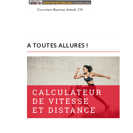
Couverture Running Attitude 258
A TOUTES ALLURES !