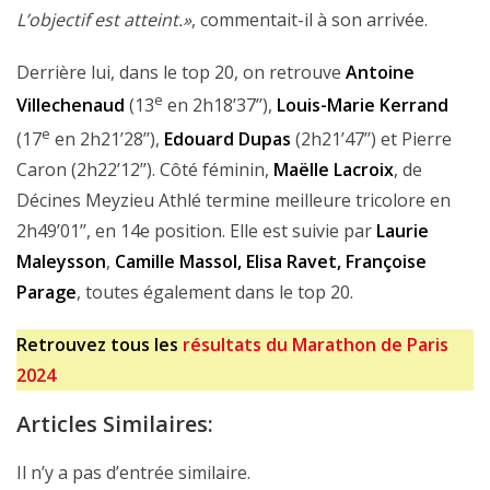
L’objectif est atteint.»
, commentait-il à son arrivée.
Derrière lui, dans le top 20, on retrouve
Antoine
e
Villechenaud
(13
en 2h18’37’’),
Louis-Marie Kerrand
e
(17
en 2h21’28’’),
Edouard Dupas
(2h21’47’’) et Pierre
Caron (2h22’12’’). Côté féminin,
Maëlle Lacroix
, de
Décines Meyzieu Athlé termine meilleure tricolore en
2h49’01’’, en 14e position. Elle est suivie par
Laurie
Maleysson
,
Camille Massol, Elisa Ravet, Françoise
Parage
,
toutes également dans le top 20.
Retrouvez tous les
résultats du Marathon de Paris
2024
Articles Similaires:
Il n’y a pas d’entrée similaire.