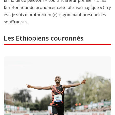
la moitié du peloton ! – courant là leur premier 42.195
km. Bonheur de prononcer cette phrase magique « Ca y
est, je suis marathonienn(e) », gommant presque des
souffrances.
Les Ethiopiens couronnés