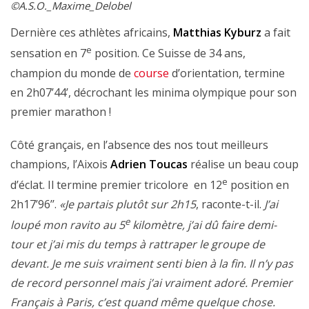
©A.S.O._Maxime_Delobel
Dernière ces athlètes africains,
Matthias Kyburz
a fait
e
sensation en 7
position. Ce Suisse de 34 ans,
champion du monde de
course
d’orientation, termine
en 2h07’44’, décrochant les minima olympique pour son
premier marathon !
Côté grançais, en l’absence des nos tout meilleurs
champions, l’Aixois
Adrien Toucas
réalise un beau coup
e
d’éclat. Il termine premier tricolore en 12
position en
2h17’96’’.
«Je partais plutôt sur 2h15
, raconte-t-il.
J’ai
e
loupé mon ravito au 5
kilomètre, j’ai dû faire demi-
tour et j’ai mis du temps à rattraper le groupe de
devant. Je me suis vraiment senti bien à la fin. Il n’y pas
de record personnel mais j’ai vraiment adoré. Premier
Français à Paris, c’est quand même quelque chose.