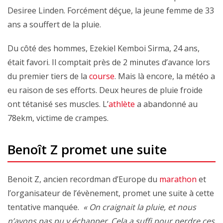
Desiree Linden. Forcément déçue, la jeune femme de 33
ans a souffert de la pluie.
Du côté des hommes, Ezekiel Kemboi Sirma, 24 ans,
était favori. Il comptait près de 2 minutes d’avance lors
du premier tiers de la
course
. Mais là encore, la météo a
eu raison de ses efforts. Deux heures de pluie froide
ont tétanisé ses muscles. L’
athlète
a abandonné au
78ekm, victime de crampes.
Benoît Z promet une suite
Benoit Z, ancien recordman d’Europe du
marathon
et
l’organisateur de l’évènement, promet une suite à cette
tentative manquée.
« On craignait la pluie, et nous
n’avons pas pu y échapper
.
Cela a suffi pour perdre ces