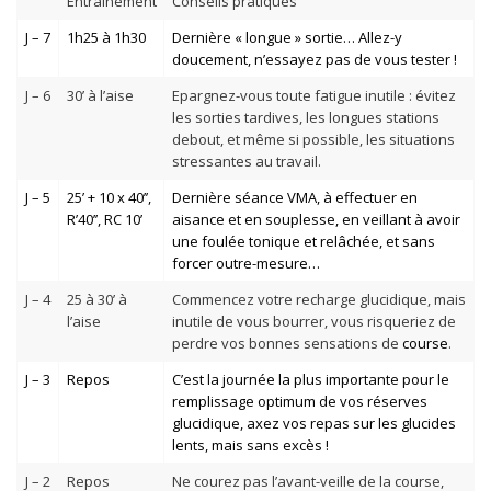
Entraînement
Conseils pratiques
J – 7
1h25 à 1h30
Dernière « longue » sortie… Allez-y
doucement, n’essayez pas de vous tester !
J – 6
30’ à l’aise
Epargnez-vous toute fatigue inutile : évitez
les sorties tardives, les longues stations
debout, et même si possible, les situations
stressantes au travail.
J – 5
25’ + 10 x 40’’,
Dernière séance
VMA
, à effectuer en
R’40’’, RC 10’
aisance et en souplesse, en veillant à avoir
une foulée tonique et relâchée, et sans
forcer outre-mesure…
J – 4
25 à 30’ à
Commencez votre recharge glucidique, mais
l’aise
inutile de vous bourrer, vous risqueriez de
perdre vos bonnes sensations de
course
.
J – 3
Repos
C’est la journée la plus importante pour le
remplissage optimum de vos réserves
glucidique, axez vos repas sur les glucides
lents, mais sans excès !
J – 2
Repos
Ne courez pas l’avant-veille de la course,