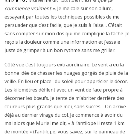
Km7 à 10 :
Muriel me dit
“Bon ben c’est là que ça
commence vraiment ».
Je me cale sur son allure,
essayant par toutes les techniques possibles de me
persuader que c’est facile, que je suis à l’aise… C’était
sans compter sur mon dos qui me complique la tâche. Je
reçois la douleur comme une information et j’essaie
juste de grimper à un bon rythme sans me griller.
Côté vue c’est toujours extraordinaire. Le vent a eu la
bonne idée de chasser les nuages gorgés de pluie de la
veille. En lieu et place : du soleil pour apprécier le décor.
Les kilomètres défilent avec un vent de face propre à
décorner les bœufs. Je tente de m’abriter derrière des
coureurs plus grands que moi, sans succès… On arrive
déjà au dernier virage du col. Je commence à avoir du
mal alors que Muriel me dit, « à l’antilope il reste 1 km
de montée » (l’antilope, vous savez, sur le panneau de