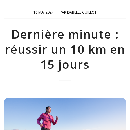
/
16 MAI 2024
PAR
ISABELLE GUILLOT
Dernière minute :
réussir un 10 km en
15 jours