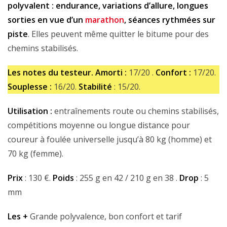
polyvalent : endurance, variations d’allure, longues
sorties en vue d’un
marathon
, séances rythmées sur
piste
. Elles peuvent même quitter le bitume pour des
chemins stabilisés.
Les notes du testeur. Amorti :
17/20 .
Confort :
17/20.
Souplesse :
16/20.
Stabilité
: 15/20.
Utilisation :
entraînements route ou chemins stabilisés,
compétitions moyenne ou longue distance pour
coureur à foulée universelle jusqu’à 80 kg (homme) et
70 kg (femme).
Prix
: 130 €.
Poids
: 255 g en 42 / 210 g en 38 .
Drop
: 5
mm
Les +
Grande polyvalence, bon confort et tarif