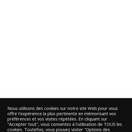
Nous utilisons des cookies sur notre site Web pour vous
offrir l'expérience la plus pertinente en mémorisant vos
préférences et vos visites répétées. En cliquant sur
"Accepter tout", vous consentez à l'utilisation de TOUS les
cookies. Toutefois, vous pouvez visiter "Options des