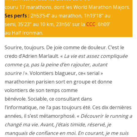
couru 17 marathons, dont les World Marathon Majors.
Ses perfs :
2h53’54’’ au marathon, 1h19’18’’ au
semi, 35’23’’ au 10 km, 23h56’ sur la
CCC
, 6h09’
au Half Ironman.
Sourire, toujours. De joie comme de douleur. C’est le
credo d’Adrien Marlault. «
La vie est assez compliquée
comme ça, pas la peine d’en rajouter, autant
sourire !
». Volontiers blagueur, ce« serial »
marathonien parisien sort en groupe et donne
volontiers de son temps comme
bénévole. Sociable, ce consultant dans
l’informatique, ne l’a pas toujours été. Ces dix dernières
années, il s’est métamorphosé. «
Découvrir le running a
changé ma vie. Avant, j’étais timide, réservé, je
manquais de confiance en moi. En courant, je me suis