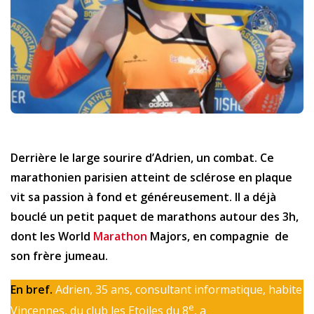
Derrière le large sourire d’Adrien, un combat. Ce
marathonien parisien atteint de sclérose en plaque
vit sa passion à fond et généreusement. Il a déjà
bouclé un petit paquet de marathons autour des 3h,
dont les World
Marathon
Majors, en compagnie de
son frère jumeau.
En bref.
Adrien, 35 ans, consultant informatique, habite
e
Vincennes, du club les Etoiles du 8
, a