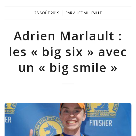
/
28 AOÛT 2019
PAR
ALICE MILLEVILLE
Adrien Marlault :
les « big six » avec
un « big smile »