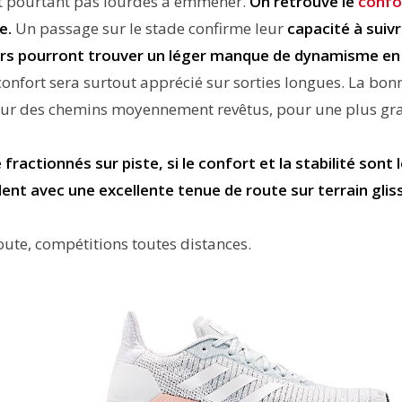
ont pourtant pas lourdes à emmener.
On retrouve le
confo
se.
Un passage sur le stade confirme leur
capacité à suiv
gers pourront trouver un léger manque de dynamisme en
confort sera surtout apprécié sur sorties longues. La bon
 sur des chemins moyennement revêtus, pour une plus gr
fractionnés sur piste, si le confort et la stabilité sont 
lent avec une excellente tenue de route sur terrain glis
ute, compétitions toutes distances.