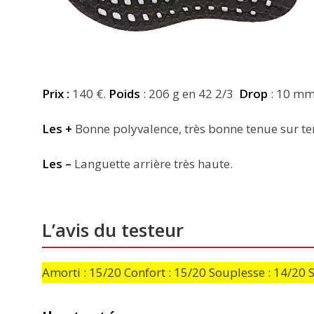
Prix :
140 €.
Poids
: 206 g en 42 2/3
Drop
: 10 m
Les +
Bonne polyvalence, très bonne tenue sur ter
Les –
Languette arrière très haute.
L’avis du testeur
Amorti : 15/20 Confort : 15/20 Souplesse : 14/20 