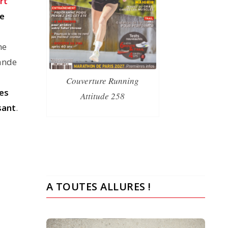
rt
re
ne
ande
Couverture Running
les
Attitude 258
sant
.
A TOUTES ALLURES !